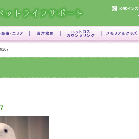
69207
7