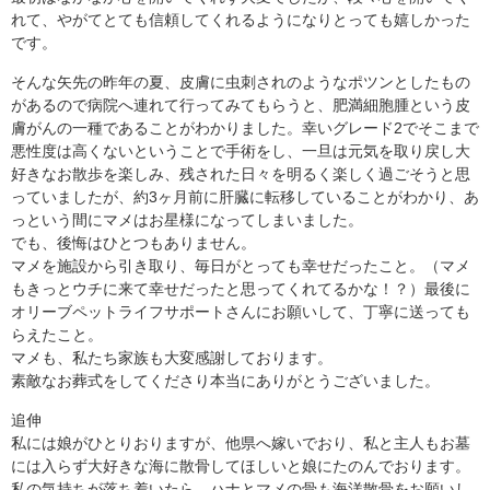
れて、やがてとても信頼してくれるようになりとっても嬉しかった
です。
そんな矢先の昨年の夏、皮膚に虫刺されのようなポツンとしたもの
があるので病院へ連れて行ってみてもらうと、肥満細胞腫という皮
膚がんの一種であることがわかりました。幸いグレード2でそこまで
悪性度は高くないということで手術をし、一旦は元気を取り戻し大
好きなお散歩を楽しみ、残された日々を明るく楽しく過ごそうと思
っていましたが、約3ヶ月前に肝臓に転移していることがわかり、あ
っという間にマメはお星様になってしまいました。
でも、後悔はひとつもありません。
マメを施設から引き取り、毎日がとっても幸せだったこと。（マメ
もきっとウチに来て幸せだったと思ってくれてるかな！？）最後に
オリーブペットライフサポートさんにお願いして、丁寧に送っても
らえたこと。
マメも、私たち家族も大変感謝しております。
素敵なお葬式をしてくださり本当にありがとうございました。
追伸
私には娘がひとりおりますが、他県へ嫁いでおり、私と主人もお墓
には入らず大好きな海に散骨してほしいと娘にたのんでおります。
私の気持ちが落ち着いたら、ハナとマメの骨も海洋散骨をお願いし