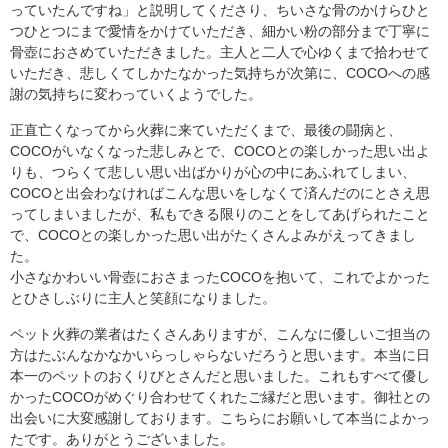
っていたんですね」と説明してくださり、ちいさな骨のかけらひと
つひとつにまで愛情をかけていただき、細かい粉の部分まで丁寧に
骨壺におさめていただきました。主人と二人で心ゆくまで拾わせて
いただき、悲しくてしかたなかった気持ちが次第に、COCOへの感
謝の気持ちに変わっていくようでした。
正直亡くなってから火葬に来ていただくまで、最後の闘病と、
COCOがいなくなった悲しみとで、COCOとの楽しかった思い出よ
りも、つらくて悲しい思い出ばかりが心の中にあふれてしまい、
COCOと出会わなければこんな思いをしなくて済んだのにとさえ思
ってしまいましたが、私もできる限りのことをしてあげられたこと
で、COCOとの楽しかった思い出がたくさんよみがえってきまし
た。
小さなかわいい骨壺におさまったCOCOを抱いて、これでよかった
とひさしぶりに主人と笑顔になりました。
ペット火葬の業者はたくさんありますが、こんなに優しいご担当の
方はたぶんなかなかいらっしゃらないだろうと思います。本当に日
本一のペットのおくりびとさんだと思いました。これもすべて優し
かったCOCOがめぐり合わせてくれたご縁だと思います。御社との
出会いに大変感謝しております。こちらにお願いして本当によかっ
たです。ありがとうございました。