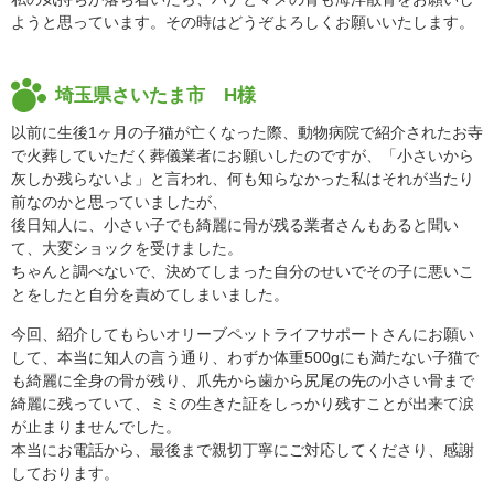
ようと思っています。その時はどうぞよろしくお願いいたします。
埼玉県さいたま市 H様
以前に生後1ヶ月の子猫が亡くなった際、動物病院で紹介されたお寺
で火葬していただく葬儀業者にお願いしたのですが、「小さいから
灰しか残らないよ」と言われ、何も知らなかった私はそれが当たり
前なのかと思っていましたが、
後日知人に、小さい子でも綺麗に骨が残る業者さんもあると聞い
て、大変ショックを受けました。
ちゃんと調べないで、決めてしまった自分のせいでその子に悪いこ
とをしたと自分を責めてしまいました。
今回、紹介してもらいオリーブペットライフサポートさんにお願い
して、本当に知人の言う通り、わずか体重500gにも満たない子猫で
も綺麗に全身の骨が残り、爪先から歯から尻尾の先の小さい骨まで
綺麗に残っていて、ミミの生きた証をしっかり残すことが出来て涙
が止まりませんでした。
本当にお電話から、最後まで親切丁寧にご対応してくださり、感謝
しております。