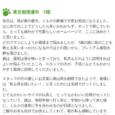
東京都清瀬市 T様
先日は、我が家の愛犬、ミルクの葬儀で大変お世話になりました。
はじめてのことでどうしたら良いかわからず、ネットで探していた
ら、とっても細やかで可愛らしいホームページで、ここに決めた！
と思いました。
どのプランにしようか最後まで悩みましたが、7歳の娘に命のことを
教える良いきっかけになるのではとの思いから、プレミアム個別火
葬を選びました。
娘は、最初は骨が怖いと言っており、私共もどのように説明すれば
よいか悩んでいたところ、スタッフの方が、子供にもとてもわかり
やすく親身に説明してくださいました。
スタッフの方の優しいお言葉に娘は死を納得できたようで、最後に
は「私も骨を拾いたい！」と言ったのには夫婦でびっくりしまし
た。
とてもかわいいサイズの仏具と、とってもかわいい位牌がセットに
なっていて、娘は、毎朝学校へ行く前と、学校から帰って来た後
に、ミルクの遺骨に手を合わせるのが日課となりました。
ご飯やお水も自分でお供えしてくれて、親の私も感動しています。