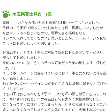
埼玉県富士見市 I様
先日、“ちいさな天使たちのお葬式”を利用させてもらいました。
子供のころ実家で飼っていた動物たちは庭に埋葬していましたが、
今はマンション住まいなので、埋葬できる場所もなく…
インコで火葬ってどうなの？と思いましたが、ホームページを見て
こちらにお願いしようと思いました。
お電話でも、とても丁寧なご対応で親身にお話を聞いてくださり、
安心してお願いしました。
天使のおやつには、うちの子の大好物だった粟の穂もあり、嬉しか
ったです。
そしてホームページに書かれているとおり、本当にきれいに骨が残
り、感激しました。
わずか40ｇのセキセイインコの骨がこんなに綺麗に残るなんてびっ
くりしました。
うちの子はおしゃべりも上手で、いつも私の話し相手になってくれ
て、ちいさいけれど、その存在はとても大きく家族同様でした。
亡くなってすぐに埋葬してしまったら、いきなり跡形もなくどこか
遠くへいなくなってしまうような気がしますが、火葬すれば手元に