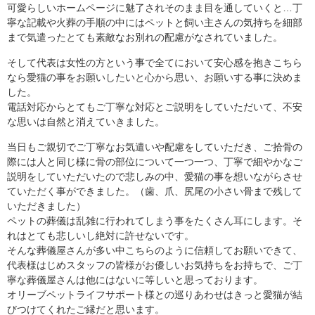
可愛らしいホームページに魅了されそのまま目を通していくと…丁
寧な記載や火葬の手順の中にはペットと飼い主さんの気持ちを細部
まで気遣ったとても素敵なお別れの配慮がなされていました。
そして代表は女性の方という事で全てにおいて安心感を抱きこちら
なら愛猫の事をお願いしたいと心から思い、お願いする事に決めま
した。
電話対応からとてもご丁寧な対応とご説明をしていただいて、不安
な思いは自然と消えていきました。
当日もご親切でご丁寧なお気遣いや配慮をしていただき、ご拾骨の
際には人と同じ様に骨の部位について一つ一つ、丁寧で細やかなご
説明をしていただいたので悲しみの中、愛猫の事を想いながらさせ
ていただく事ができました。（歯、爪、尻尾の小さい骨まで残して
いただきました）
ペットの葬儀は乱雑に行われてしまう事をたくさん耳にします。そ
れはとても悲しいし絶対に許せないです。
そんな葬儀屋さんが多い中こちらのように信頼してお願いできて、
代表様はじめスタッフの皆様がお優しいお気持ちをお持ちで、ご丁
寧な葬儀屋さんは他にはないに等しいと思っております。
オリーブペットライフサポート様との巡りあわせはきっと愛猫が結
びつけてくれたご縁だと思います。