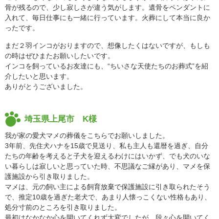
骨が残るので、少し寂しさが違う気がします。遺骨をペンダントに
入れて、毎日仕事にも一緒に行っています。火葬にして本当に良か
ったです。
まだ２羽インコがおりますので、想像したくはないですが、もしも
の時はぜひまたお願いしたいです。
インコを飼っているお友達にも、“ちいさな天使たちのお葬式”を紹
介したいと思います。
ありがとうございました。
埼玉県上尾市 K様
我が家の愛犬マメの葬儀をこちらでお願いしました。
3年前、先住犬ハナを15歳で見送り、私も主人も還暦を過ぎ、自分
たちの年齢を考えると子犬を迎えるわけにはいかず、でも犬のいな
い暮らしは寂しいと思っていた時、不思議なご縁があり、マメを保
護施設から引き取りました。
マメは、元の飼い主による飼育放棄で保護施設に引き取られたそう
で、推定10歳を過ぎた老犬で、あまり人懐っこくない性格もあり、
処分寸前のところを引き取りました。
最初はなかなか心を開いてくれず大変でしたが、段々心を開いてく