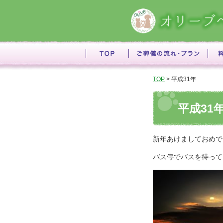
TOP
> 平成31年
平成31
新年あけましておめで
バス停でバスを待って